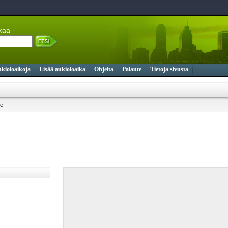
ikaa
ukioloaikoja
Lisää aukioloaika
Ohjeita
Palaute
Tietoja sivusta
ke