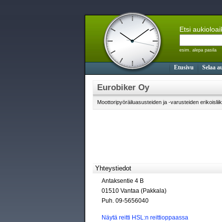
Etsi aukioloa
esim. alepa pasila
Etusivu
Selaa a
Eurobiker Oy
Moottoripyöräiluasusteiden ja -varusteiden erikoislii
Yhteystiedot
Antaksentie 4 B
01510 Vantaa (Pakkala)
Puh. 09-5656040
Näytä reitti HSL:n reittioppaassa