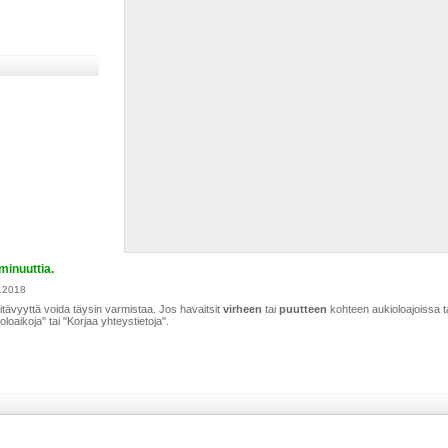
minuuttia.
9.2018
itävyyttä voida täysin varmistaa. Jos havaitsit
virheen
tai
puutteen
kohteen aukioloajoissa t
ioloaikoja" tai "Korjaa yhteystietoja".