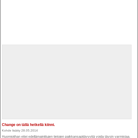
Change on tällä hetkellä kiinni.
Kohde lisätty 28.05.2014
Huomioithan ettei edellämainittujen tietojen paikkansapitävyyttä voida täysin varmistaa.