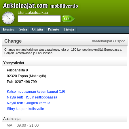
Etsi aukioloaikaa
Etusivu
Selaa
Ohjeita
Palaute
Tietoja
Change
Vaatekaupat / Espoo
Change on tanskalainen alusvaateketju, jolla on 150 konseptimyymälää Euroopassa,
Pohjois-Amerikassa ja Lähi-idässä.
Yhteystiedot
Piispansilta 9
02320 Espoo (Matinkylä)
Puh. 0207 496 799
Katso muut saman ketjun kaupat (19)
Näytä reitti HSL:n reittioppaassa
Näytä reitti Googlen kartalla
Siirry kaupan kotisivulle
Aukioloajat
MA
09:00 - 21:00