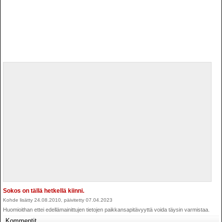
Sokos on tällä hetkellä kiinni.
Kohde lisätty 24.08.2010, päivitetty 07.04.2023
Huomioithan ettei edellämainittujen tietojen paikkansapitävyyttä voida täysin varmistaa.
Kommentit