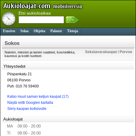
Etsi aukioloaikaa
Etusivu
Selaa
Ohjeita
Palaute
Tietoja
Sokos
Sekatavarakaupat / Porvoo
Naisten, miesten ja lasten vaatteet, kosmetiikka,
kauneus ja kodin tuotteet.
Yhteystiedot
Piispankatu 21
06100 Porvoo
Puh. 010 76 59400
Katso muut saman ketjun kaupat (17)
Näytä reitti Googlen kartalla
Siirry kaupan kotisivulle
Aukioloajat
MA
09:00 - 20:00
TI
09:00 - 20:00