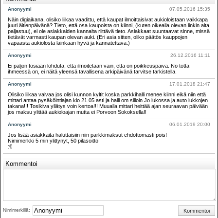
Anonyymi
07.05.2016 15:35
Näin digiaikana, olisiko liikaa vaadittu, että kaupat ilmoittaisivat aukioloistaan vaikkapa
juuri äitienpäivänä? Tieto, että osa kaupoista on kiinni, (kuten oikealla olevan linkin alta
paljastuu), ei ole asiakkaiden kannalta riittävä tieto. Asiakkaat suuntaavat sinne, missä
tietävät varmasti kaupan olevan auki. (Eri asia sitten, oliko päätös kauppojen
vapaasta aukiolosta lainkaan hyvä ja kannatettava.)
Anonyymi
26.12.2016 11:11
Ei paljon tosiaan lohduta, että ilmoitetaan vain, että on poikkeuspäivä. No totta
ihmeessä on, ei näitä yleensä tavallisena arkipäivänä tarvitse tarkistella.
Anonyymi
17.01.2018 21:47
Olisiko liikaa vaivaa jos olisi kunnon kyltit koska parkkihalli menee kiinni eikä niin että
mittari antaa pysäköintiajan klo 21.05 asti ja halli om silloin Jo lukossa ja auto lukkojen
takana!!! Tosikiva yllätys voin kertoa!!! Muualla mittari heittää ajan seuraavan päivään
jos maksu ylittää aukioloajan mutta ei Porvoon Sokoksella!!
Anonyymi
06.01.2019 20:00
Jos lisää asiakkaita haluttaisiin niin parkkimaksut ehdottomasti pois!
Nimimerkki 5 min ylittynyt, 50 pilasoitto
:€
Kommentoi
Nimimerkillä: