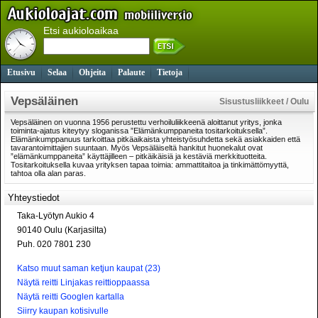
Etsi aukioloaikaa
Etusivu
Selaa
Ohjeita
Palaute
Tietoja
Vepsäläinen
Sisustusliikkeet / Oulu
Vepsäläinen on vuonna 1956 perustettu verhoiluliikkeenä aloittanut yritys, jonka
toiminta-ajatus kiteytyy sloganissa ”Elämänkumppaneita tositarkoituksella”.
Elämänkumppanuus tarkoittaa pitkäaikaista yhteistyösuhdetta sekä asiakkaiden että
tavarantoimittajien suuntaan. Myös Vepsäläiseltä hankitut huonekalut ovat
”elämänkumppaneita” käyttäjilleen – pitkäikäisiä ja kestäviä merkkituotteita.
Tositarkoituksella kuvaa yrityksen tapaa toimia: ammattitaitoa ja tinkimättömyyttä,
tahtoa olla alan paras.
Yhteystiedot
Taka-Lyötyn Aukio 4
90140 Oulu (Karjasilta)
Puh. 020 7801 230
Katso muut saman ketjun kaupat (23)
Näytä reitti Linjakas reittioppaassa
Näytä reitti Googlen kartalla
Siirry kaupan kotisivulle