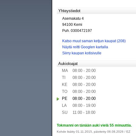
Yhteystiedot
Asemakatu 4
94100 Kemi
Puh. 0300472197
Katso muut saman ketjun kaupat (208)
Näytä reitti Googlen kartalla
Siirry kaupan kotisivulle
Aukioloajat
MA
08:00 - 20:00
TI
08:00 - 20:00
KE
08:00 - 20:00
TO
08:00 - 20:00
PE
08:00 - 20:00
LA
08:00 - 19:00
SU
11:00 - 18:00
Tokmanni on tänään auki vielä 55 minuuttia.
Kohde lisätty 01.11.2015, päivitetty 06.08.2026 / EZ