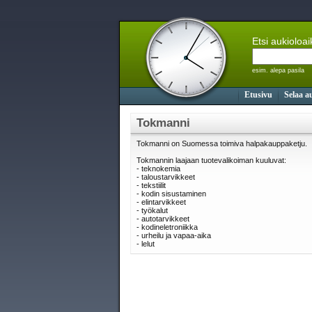
Etsi aukioloa
esim. alepa pasila
Etusivu
Selaa a
Tokmanni
Tokmanni on Suomessa toimiva halpakauppaketju.
Tokmannin laajaan tuotevalikoiman kuuluvat:
- teknokemia
- taloustarvikkeet
- tekstiilit
- kodin sisustaminen
- elintarvikkeet
- työkalut
- autotarvikkeet
- kodineletroniikka
- urheilu ja vapaa-aika
- lelut