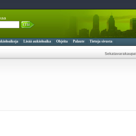
ikaa
ukioloaikoja
Lisää aukioloaika
Ohjeita
Palaute
Tietoja sivusta
Sekatavarakaupat